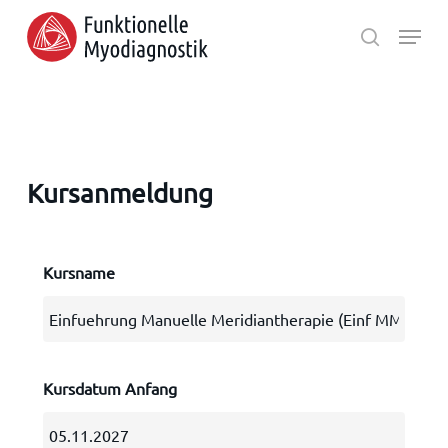
Skip
Menu
to
search
main
Close
content
Menu
Kursanmeldung
Kursname
Kursdatum Anfang