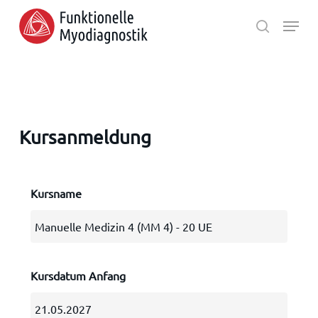
Skip
Menu
to
search
main
Close
content
Menu
Kursanmeldung
Kursname
Kursdatum Anfang