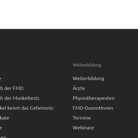
Weiterbildung
e
Weiterbildung
h der FMD
Ärzte
h der Muskeltests
Physiotherapeuten
kel kennt das Geheimnis
FMD-DozentInnen
kate
Termine
e
Webinare
ren