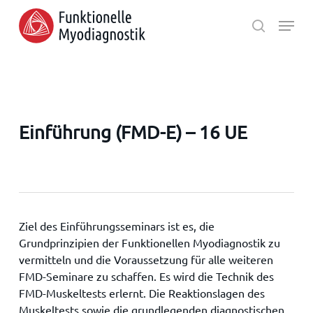
Skip
Menu
to
search
main
Close
content
Menu
Einführung (FMD-E) – 16 UE
Ziel des Einführungsseminars ist es, die
Grundprinzipien der Funktionellen Myodiagnostik zu
vermitteln und die Voraussetzung für alle weiteren
FMD-Seminare zu schaffen. Es wird die Technik des
FMD-Muskeltests erlernt. Die Reaktionslagen des
Muskeltests sowie die grundlegenden diagnostischen