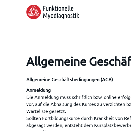
Skip
to
main
content
Allgemeine Geschä
Allgemeine Geschäftsbedingungen (AGB)
Anmeldung
Die Anmeldung muss schriftlich bzw. online erfol
vor, auf die Abhaltung des Kurses zu verzichten b
Hit enter to search or ESC to close
Warteliste gesetzt.
Sollten Fortbildungskurse durch Krankheit von Re
abgesagt werden, entsteht dem Kursplatzbewerbe