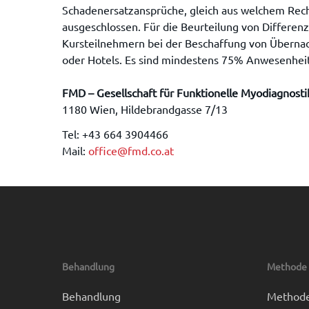
Schadenersatzansprüche, gleich aus welchem Recht
ausgeschlossen. Für die Beurteilung von Differenze
Kursteilnehmern bei der Beschaffung von Übernacht
oder Hotels. Es sind mindestens 75% Anwesenheit
FMD – Gesellschaft für Funktionelle Myodiagnosti
1180 Wien, Hildebrandgasse 7/13
Tel: +43 664 3904466
Mail:
office@fmd.co.at
Behandlung
Methode
Behandlung
Method