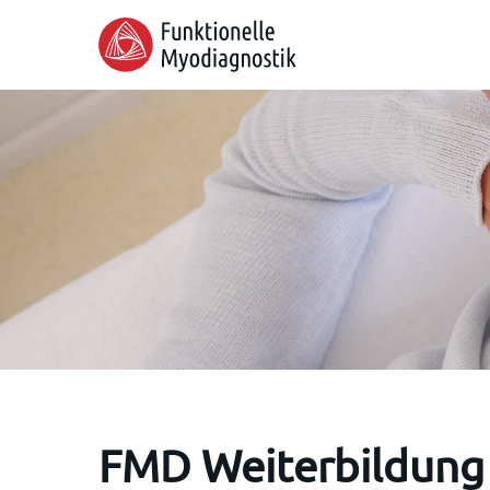
Skip
to
main
content
FMD Weiterbildung