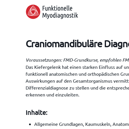
Skip
to
main
content
Craniomandibuläre Diagno
Voraussetzungen: FMD-Grundkurse, empfohlen 
Das Kiefergelenk hat einen starken Einfluss auf 
funktionell anatomischen und orthopädischen Gru
Auswirkungen auf den Gesamtorganismus vermittelt.
Differenzialdiagnose zu stellen und die entsprec
erkennen und einzuleiten.
Hit enter to search or ESC to close
Inhalte:
Allgemeine Grundlagen, Kaumuskeln, Anatom