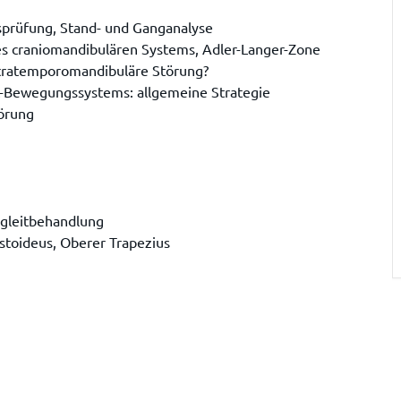
onsprüfung, Stand- und Ganganalyse
 craniomandibulären Systems, Adler-Langer-Zone
tratemporomandibuläre Störung?
-Bewegungssystems: allgemeine Strategie
örung
egleitbehandlung
stoideus, Oberer Trapezius