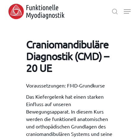
Skip
Menu
to
search
main
Close
content
Menu
Craniomandibuläre
Diagnostik (CMD) –
20 UE
Voraussetzungen: FMD-Grundkurse
Das Kiefergelenk hat einen starken
Einfluss auf unseren
Bewegungsapparat. In diesem Kurs
werden die funktionell anatomischen
und orthopädischen Grundlagen des
craniomandibulären Systems und seine