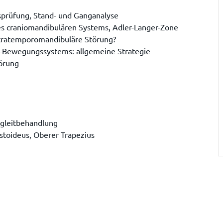
onsprüfung, Stand- und Ganganalyse
 craniomandibulären Systems, Adler-Langer-Zone
tratemporomandibuläre Störung?
-Bewegungssystems: allgemeine Strategie
örung
egleitbehandlung
stoideus, Oberer Trapezius