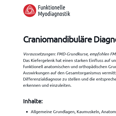
Skip
to
main
content
Craniomandibuläre Diagno
Voraussetzungen: FMD-Grundkurse, empfohlen 
Das Kiefergelenk hat einen starken Einfluss auf 
funktionell anatomischen und orthopädischen Gru
Auswirkungen auf den Gesamtorganismus vermittelt.
Differenzialdiagnose zu stellen und die entsprec
erkennen und einzuleiten.
Hit enter to search or ESC to close
Inhalte:
Allgemeine Grundlagen, Kaumuskeln, Anatom