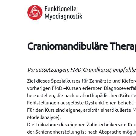
Skip
to
main
content
Craniomandibuläre Therap
Voraussetzungen: FMD-Grundkurse, empfohle
Ziel dieses Spezialkurses für Zahnärzte und Kief
vorherigen FMD –Kursen erlernten Diagnoseverfah
herzustellen, die nach oral-orthopädischen Kriteri
Fehlstellungen ausgelöste Dysfunktionen behebt.
Für den Kurs sind eigene, arbiträr einartikuliert
Hit enter to search or ESC to close
Modellanalyse).
Die Teilnahme des eigenen Zahntechnikers im Kur
der Schienenherstellung ist nach Absprache mögli