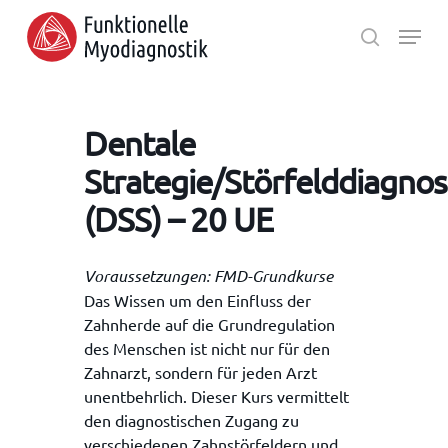
Skip
Menu
to
search
main
Close
content
Menu
Dentale
Strategie/Störfelddiagnos
(DSS) – 20 UE
Voraussetzungen: FMD-Grundkurse
Das Wissen um den Einfluss der
Zahnherde auf die Grundregulation
des Menschen ist nicht nur für den
Zahnarzt, sondern für jeden Arzt
unentbehrlich. Dieser Kurs vermittelt
den diagnostischen Zugang zu
verschiedenen Zahnstörfeldern und