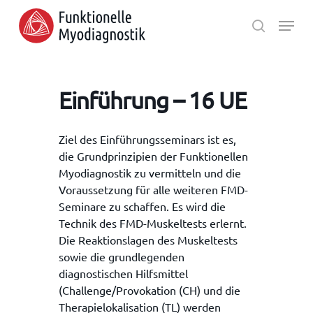
Skip
Menu
to
search
main
Close
content
Menu
Einführung – 16 UE
Ziel des Einführungsseminars ist es,
die Grundprinzipien der Funktionellen
Myodiagnostik zu vermitteln und die
Voraussetzung für alle weiteren FMD-
Seminare zu schaffen. Es wird die
Technik des FMD-Muskeltests erlernt.
Die Reaktionslagen des Muskeltests
sowie die grundlegenden
diagnostischen Hilfsmittel
(Challenge/Provokation (CH) und die
Therapielokalisation (TL) werden