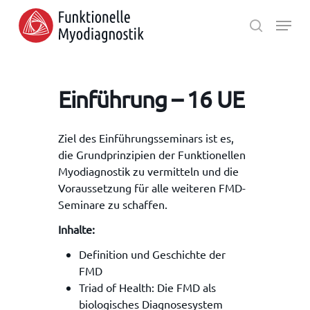
Skip
Menu
to
search
main
Close
content
Menu
Einführung – 16 UE
Ziel des Einführungsseminars ist es,
die Grundprinzipien der Funktionellen
Myodiagnostik zu vermitteln und die
Voraussetzung für alle weiteren FMD-
Seminare zu schaffen.
Inhalte:
Definition und Geschichte der
FMD
Triad of Health: Die FMD als
biologisches Diagnosesystem