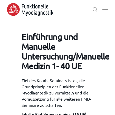
Skip
Menu
to
search
main
Close
content
Menu
Einführung und
Manuelle
Untersuchung/Manuelle
Medizin 1- 40 UE
Ziel des Kombi-Seminars ist es, die
Grundprinzipien der Funktionellen
Myodiagnostik zu vermitteln und die
Voraussetzung für alle weiteren FMD-
Seminare zu schaffen.
Inhalte Einführungsseminar (16 UE)