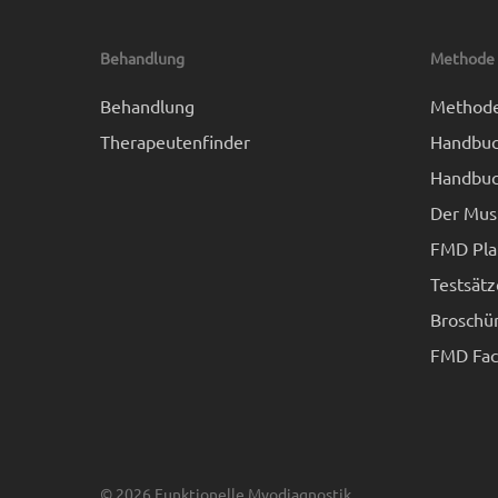
Behandlung
Methode
Behandlung
Method
Therapeutenfinder
Handbuc
Handbuc
Der Mus
FMD Pla
Testsätz
Broschü
FMD Fach
© 2026 Funktionelle Myodiagnostik.