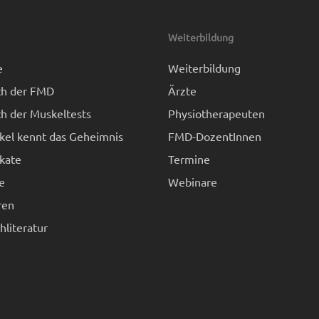
Weiterbildung
e
Weiterbildung
h der FMD
Ärzte
h der Muskeltests
Physiotherapeuten
kel kennt das Geheimnis
FMD-DozentInnen
kate
Termine
e
Webinare
ren
literatur