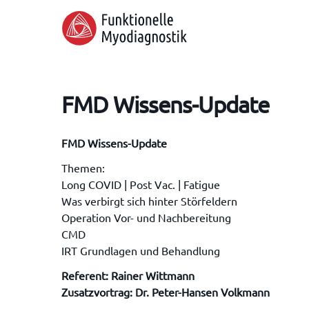
Skip
to
main
content
FMD Wissens-Update
FMD Wissens-Update
Themen:
Long COVID | Post Vac. | Fatigue
Was verbirgt sich hinter Störfeldern
Hit enter to search or ESC to close
Operation Vor- und Nachbereitung
CMD
IRT Grundlagen und Behandlung
Referent: Rainer Wittmann
Zusatzvortrag: Dr. Peter-Hansen Volkmann