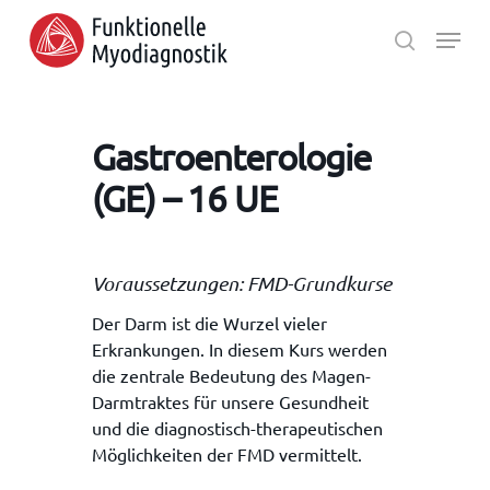
Skip
Menu
to
search
main
Close
content
Menu
Gastroenterologie
(GE) – 16 UE
Voraussetzungen: FMD-Grundkurse
Der Darm ist die Wurzel vieler
Erkrankungen. In diesem Kurs werden
die zentrale Bedeutung des Magen-
Darmtraktes für unsere Gesundheit
und die diagnostisch-therapeutischen
Möglichkeiten der FMD vermittelt.