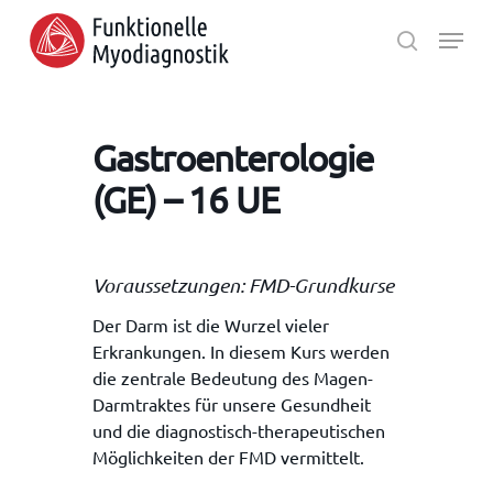
Skip
Menu
to
search
main
Close
content
Menu
Gastroenterologie
(GE) – 16 UE
Voraussetzungen: FMD-Grundkurse
Der Darm ist die Wurzel vieler
Erkrankungen. In diesem Kurs werden
die zentrale Bedeutung des Magen-
Darmtraktes für unsere Gesundheit
und die diagnostisch-therapeutischen
Möglichkeiten der FMD vermittelt.