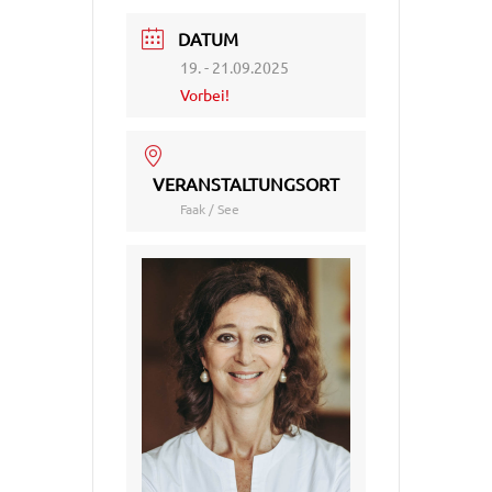
DATUM
19. - 21.09.2025
Vorbei!
VERANSTALTUNGSORT
Faak / See