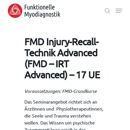
Skip
Menu
to
search
main
Close
content
Menu
FMD Injury-Recall-
Technik Advanced
(FMD – IRT
Advanced) – 17 UE
Voraussetzungen: FMD-Grundkurse
Das Seminarangebot richtet sich an
ÄrztInnen und PhysiotherapeutInnen,
die Seele und Trauma verstehen
wollen. Das Wissen um psychische
Zusammenhänge spielt in der