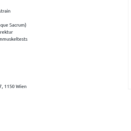
strain
lique Sacrum)
rrektur
nnmuskeltests
7, 1150 Wien