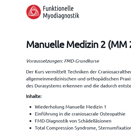
Skip
to
main
content
Manuelle Medizin 2 (MM 2
Voraussetzungen: FMD-Grundkurse
Der Kurs vermittelt Techniken der Craniosacralt
allgemeinmedizinischen und orthopädischen Praxi
des Durasystems erkennen und die dadurch entst
Inhalte:
Wiederholung Manuelle Medizin 1
Hit enter to search or ESC to close
Einführung in die craniosacrale Osteopathie
FMD-Diagnostik von Schädelläsionen
Total Compression Syndrome, Sternumfixatio