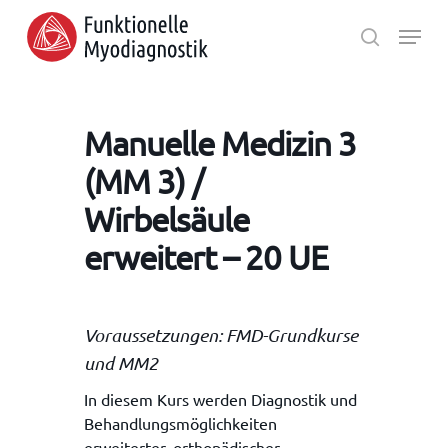
Skip
Menu
to
search
main
Close
content
Menu
Manuelle Medizin 3
(MM 3) /
Wirbelsäule
erweitert – 20 UE
Voraussetzungen: FMD-Grundkurse
und MM2
In diesem Kurs werden Diagnostik und
Behandlungsmöglichkeiten
erweiterter, orthopädischer