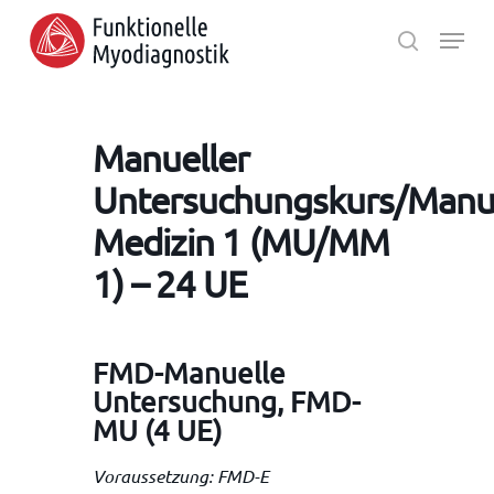
Skip
Menu
to
search
main
Close
content
Menu
Manueller
Untersuchungskurs/Manu
Medizin 1 (MU/MM
1) – 24 UE
FMD-Manuelle
Untersuchung, FMD-
MU (4 UE)
Voraussetzung: FMD-E