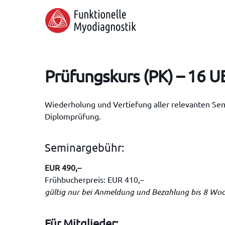
Skip
to
main
content
Prüfungskurs (PK) – 16 U
Wiederholung und Vertiefung aller relevanten Sem
Diplomprüfung.
Seminargebühr:
Hit enter to search or ESC to close
EUR 490,–
Frühbucherpreis: EUR 410,–
gültig nur bei Anmeldung und Bezahlung bis 8 Wo
Für Mitglieder: