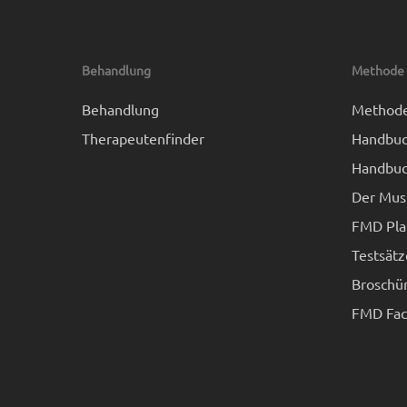
Behandlung
Methode
Behandlung
Method
Therapeutenfinder
Handbuc
Handbuc
Der Mus
FMD Pla
Testsätz
Broschü
FMD Fach