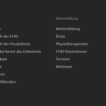
Weiterbildung
e
Weiterbildung
h der FMD
Ärzte
h der Muskeltests
Physiotherapeuten
kel kennt das Geheimnis
FMD-DozentInnen
kate
Termine
e
Webinare
ren
literatur