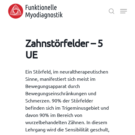
Skip
Menu
to
search
main
Close
content
Menu
Zahnstörfelder – 5
UE
Ein Störfeld, im neuraltherapeutischen
Sinne, manifestiert sich meist im
Bewegungsapparat durch
Bewegungseinschränkungen und
Schmerzen. 90% der Störfelder
befinden sich im Trigeminusgebiet und
davon 90% im Bereich von
wurzelbehandelten Zähnen. In diesem
Lehrgang wird die Sensibilität geschult,