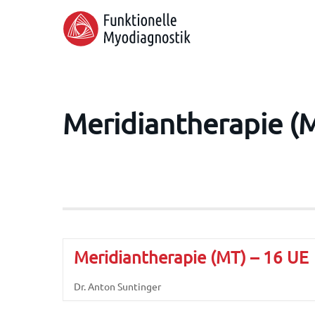
Skip
to
main
content
Meridiantherapie (
Hit enter to search or ESC to close
Meridiantherapie (MT) – 16 UE
Dr. Anton Suntinger