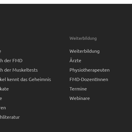
Weiterbildung
e
Weiterbildung
h der FMD
Ärzte
h der Muskeltests
Physiotherapeuten
kel kennt das Geheimnis
FMD-DozentInnen
kate
Termine
e
Webinare
ren
literatur