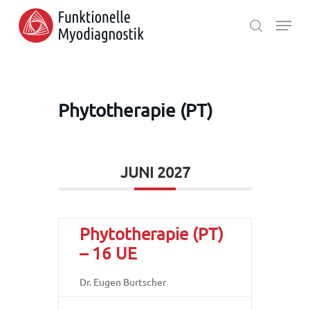
Skip
Menu
to
search
main
Close
content
Menu
Phytotherapie (PT)
JUNI 2027
Phytotherapie (PT)
– 16 UE
Dr. Eugen Burtscher