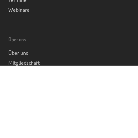
Webinare
Über uns
Über uns
Mitgliedschaft
Partner und Links
Impressum
Datenschutz
AGB
© 2026 Funktionelle Myodiagnostik.