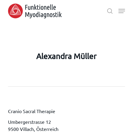
Skip
Menu
to
search
main
Close
content
Menu
Alexandra Müller
Cranio Sacral Therapie
Umbergerstrasse 12
9500 Villach, Österreich