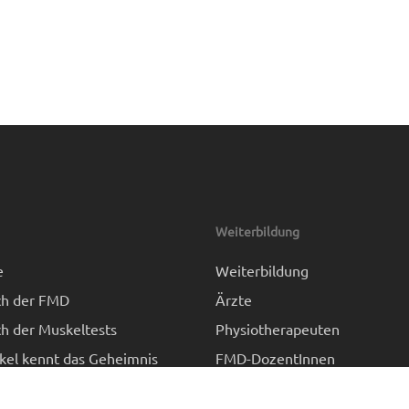
Weiterbildung
e
Weiterbildung
h der FMD
Ärzte
h der Muskeltests
Physiotherapeuten
kel kennt das Geheimnis
FMD-DozentInnen
kate
Termine