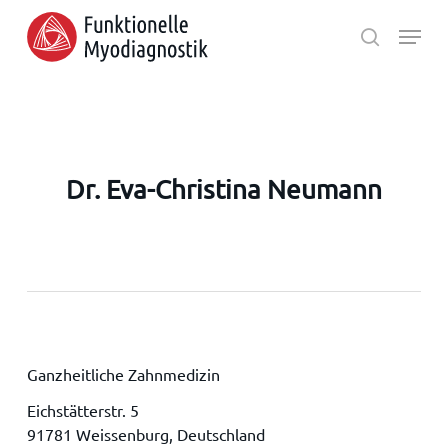
Skip
Menu
to
search
main
Close
content
Menu
Dr. Eva-Christina Neumann
Ganzheitliche Zahnmedizin
Eichstätterstr. 5
91781 Weissenburg, Deutschland