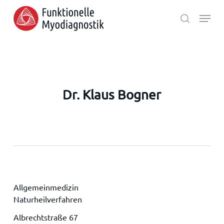
Skip
Menu
to
search
main
Close
content
Menu
Dr. Klaus Bogner
Allgemeinmedizin
Naturheilverfahren
Albrechtstraße 67