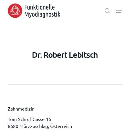
Skip
Menu
to
search
main
Close
content
Menu
Dr. Robert Lebitsch
Zahnmedizin
Tom Schruf Gasse 16
8680 Mürzzuschlag, Österreich