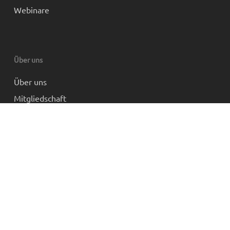
Webinare
Über uns
Über uns
Mitgliedschaft
Partner und Links
Impressum
Datenschutz
AGB
© 2026 Funktionelle Myodiagnostik.