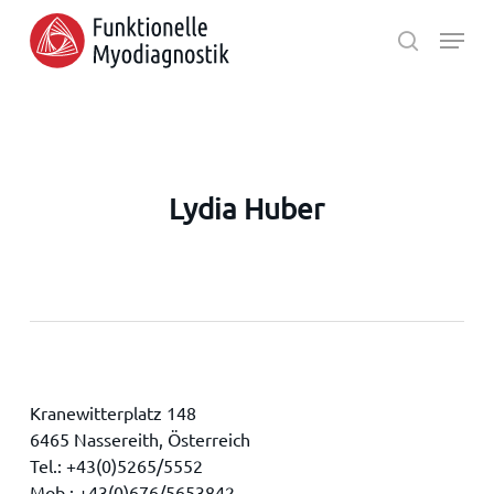
Skip
Menu
to
search
main
Close
content
Menu
Lydia Huber
Kranewitterplatz 148
6465 Nassereith, Österreich
Tel.: +43(0)5265/5552
Mob.: +43(0)676/5653842