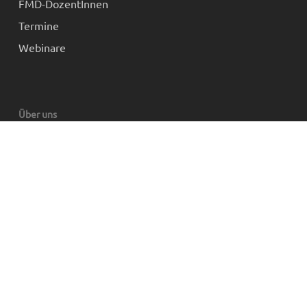
FMD-DozentInnen
Termine
Webinare
Über uns
Über uns
Mitgliedschaft
Partner und Links
Impressum
Datenschutz
AGB