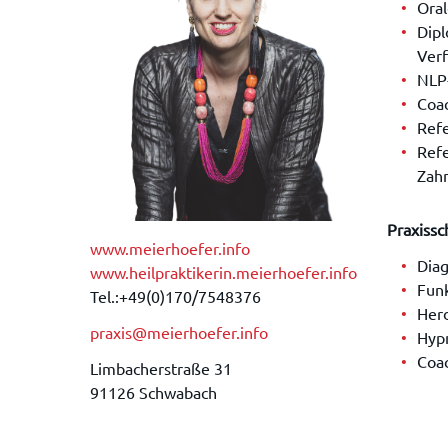
Oral
Dip
Verf
NLP-
Coa
Refe
Refe
Zah
Praxissc
www.meierhoefer.info
Diag
www.heilpraktikerin.meierhoefer.info
Funk
Tel.:+49(0)170/7548376
Herd
praxis@meierhoefer.info
Hyp
Coa
Limbacherstraße 31
91126 Schwabach