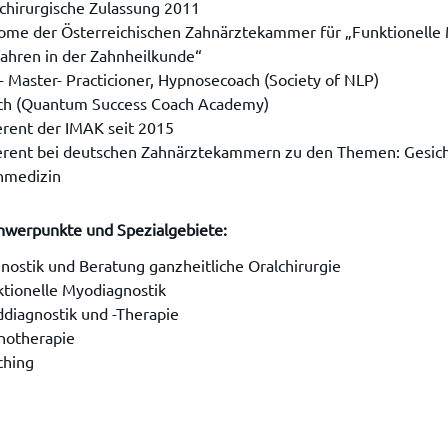
chirurgische Zulassung 2011
lome der Österreichischen Zahnärztekammer für „Funktionell
ahren in der Zahnheilkunde“
 Master- Practicioner, Hypnosecoach (Society of NLP)
ch (Quantum Success Coach Academy)
rent der IMAK seit 2015
rent bei deutschen Zahnärztekammern zu den Themen: Gesicht
nmedizin
hwerpunkte und Spezialgebiete:
nostik und Beratung ganzheitliche Oralchirurgie
tionelle Myodiagnostik
diagnostik und -Therapie
notherapie
ching