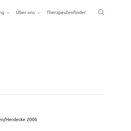
search
ng
Über uns
Therapeutenfinder
ten/Herdecke 2006