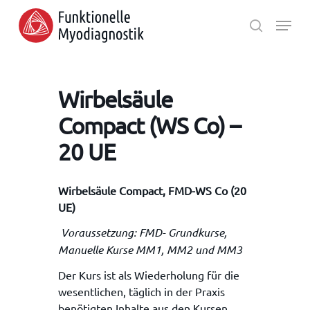
Skip
Menu
to
search
main
Close
content
Menu
Wirbelsäule
Compact (WS Co) –
20 UE
Wirbelsäule Compact, FMD-WS Co (20
UE)
Voraussetzung: FMD- Grundkurse,
Manuelle Kurse MM1, MM2 und MM3
Der Kurs ist als Wiederholung für die
wesentlichen, täglich in der Praxis
benötigten Inhalte aus den Kursen