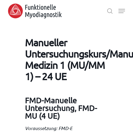
Skip
Menu
to
search
main
Close
content
Menu
Manueller
Untersuchungskurs/Manu
Medizin 1 (MU/MM
1) – 24 UE
FMD-Manuelle
Untersuchung, FMD-
MU (4 UE)
Voraussetzung: FMD-E