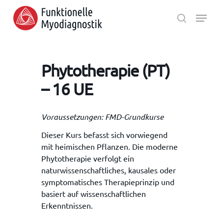
Skip
Menu
to
search
main
Close
content
Menu
Phytotherapie (PT)
– 16 UE
Voraussetzungen: FMD-Grundkurse
Dieser Kurs befasst sich vorwiegend
mit heimischen Pflanzen. Die moderne
Phytotherapie verfolgt ein
naturwissenschaftliches, kausales oder
symptomatisches Therapieprinzip und
basiert auf wissenschaftlichen
Erkenntnissen.